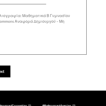
Βιβλιογραφία: Μαθηματικά Β Γυμνασίου
 Commons Αναφορά Δημιουργού – Μη
xt
θηματικάΓυμνασίου
(1)
#ΜαθηματικάΛυκείου
(1)