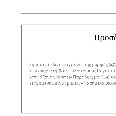
Προσδ
Σημεία με συντεταγμένες της μορφής (x,0) βρ
των x περιλαμβάνει όλα τα σημεία για τα 
στον άξονα y{\prime}y. Παράδειγμα: (0,4), (
τετμημένη x είναι μηδέν. • Το σημείο O(0,0