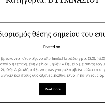
Κατηγορία:
Β ΓΥΜΝΑΣΙΟΥ
ιορισμός θέσης σημείου του επ
Posted on
ίσκονται στον άξονα x{\prime}x. Παράδειγμα: (3,0), (-5,0),
οποία η τεταγμένη y είναι μηδέν. • Σημεία με συντεταγμέ
0,-2), (0,0). Δηλαδή, ο άξονας των y περιλαμβάνει όλα τα σ
) ανήκει και στους δύο άξονες, καθώς είναι η κοινή τους αρ
Read more