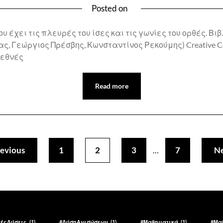
Posted on
 έχει τις πλευρές του ίσες και τις γωνίες του ορθές. 
ς, Γεώργιος Πρέσβης, Κωνσταντίνος Ρεκούμης) Creative
ιεθνές
Read more
evious
1
2
3
7
Ne
…
νέςΛύσεις
(1)
#ΛύσηΑνισώσεων
(1)
#Μαθηματικά
(1)
#Μα