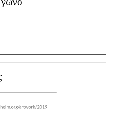
ίγωνο
ς
eim.org/artwork/2019