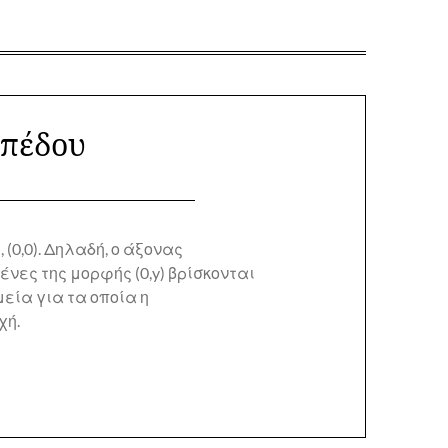
ιπέδου
 (0,0). Δηλαδή, ο άξονας
νες της μορφής (0,y) βρίσκονται
ημεία για τα οποία η
χή.