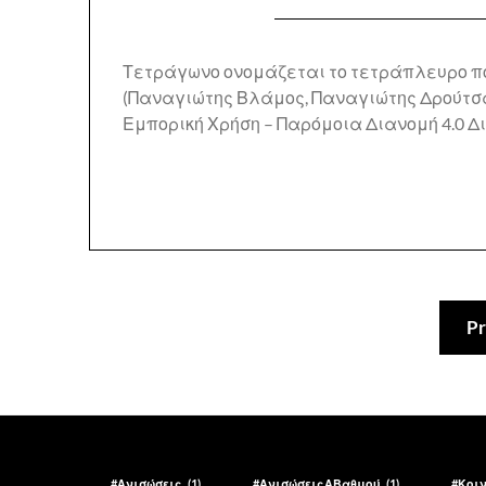
Τετράγωνο ονομάζεται το τετράπλευρο που
(Παναγιώτης Βλάμος, Παναγιώτης Δρούτσα
Εμπορική Χρήση – Παρόμοια Διανομή 4.0 Δ
Pr
#Ανισώσεις
(1)
#ΑνισώσειςΑΒαθμού
(1)
#Κοι