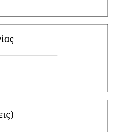
νίας
εις)