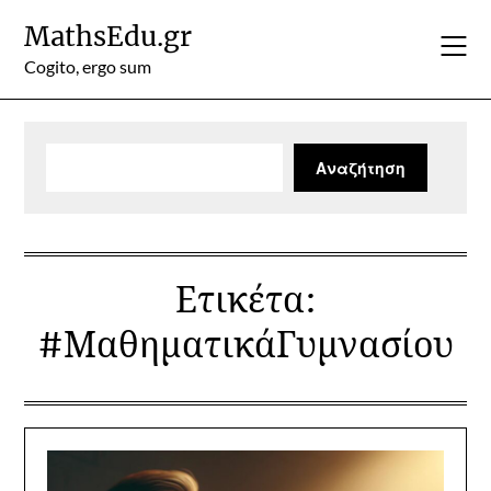
Skip
MathsEdu.gr
to
content
Cogito, ergo sum
Αναζήτηση
Αναζήτηση
Ετικέτα:
#ΜαθηματικάΓυμνασίου