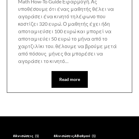
Math How-To Guide Εφαρμογή. Ας
υποθέσουμε ότι ένας μαθητής θέλει να
αγοράσει ένα κινητό τηλέφωνο που
κοστίζει 320 ευρώ. Ο μαθητής έχει ήδη
αποταμιεύσει 100 ευρώ και μπορεί να
αποταμιεύει 50 ευρώ το μήνα από το
χαρτζιλίκι του. θέλουμε να βρούμε μετά
από πόσους μήνες θα μπορέσει να
αγοράσει το κινητό…
Read more
#Ανισώσεις
(1)
#ΑνισώσειςΑΒαθμού
(1)