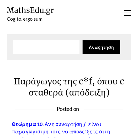
Skip
MathsEdu.gr
to
content
Cogito, ergo sum
Αναζήτηση
Αναζήτηση
Παράγωγος της c*f, όπου c
σταθερά (απόδειξη)
Posted on
Θεώρημα 10.
Αν η συναρτήση
είναι
παραγωγίσιμη, τότε να αποδείξετε ότι η