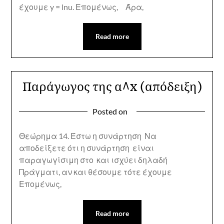
έχουμε y = lnu. Επομένως, Άρα,
Read more
Παράγωγος της α^x (απόδειξη)
Posted on
Θεώρημα 14. Έστω η συνάρτηση Να
αποδείξετε ότι η συνάρτηση είναι
παραγωγίσιμη στο και ισχύει δηλαδή
Πράγματι, αν και θέσουμε τότε έχουμε
Επομένως,
Read more