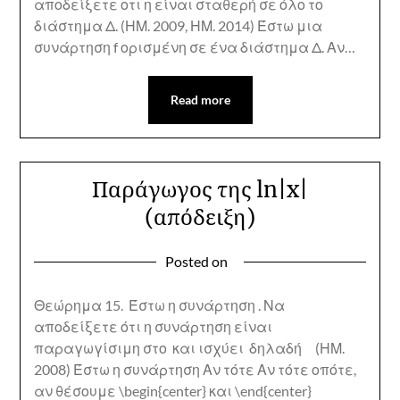
αποδείξετε οτι η είναι σταθερή σε όλο το
διάστημα Δ. (ΗΜ. 2009, ΗΜ. 2014) Έστω μια
συνάρτηση f ορισμένη σε ένα διάστημα Δ. Αν…
Read more
Παράγωγος της ln|x|
(απόδειξη)
Posted on
Θεώρημα 15. Έστω η συνάρτηση . Να
αποδείξετε ότι η συνάρτηση είναι
παραγωγίσιμη στο και ισχύει δηλαδή (ΗΜ.
2008) Έστω η συνάρτηση Αν τότε Αν τότε οπότε,
αν θέσουμε \begin{center} και \end{center}