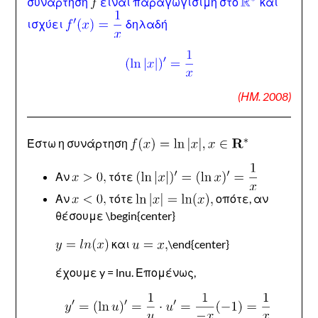
συνάρτηση
είναι παραγωγίσιμη στο
και
ισχύει
δηλαδή
(ΗΜ. 2008)
Έστω η συνάρτηση
Αν
τότε
Αν
τότε
οπότε, αν
θέσουμε \begin{center}
και
\end{center}
έχουμε y = lnu. Επομένως,