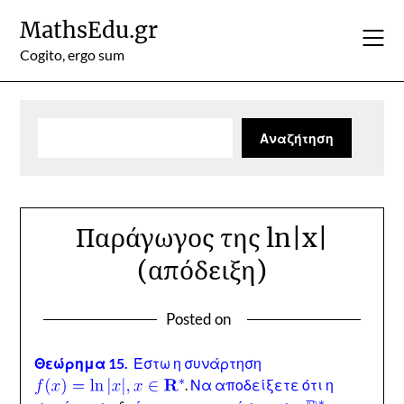
Skip
MathsEdu.gr
to
content
Cogito, ergo sum
Αναζήτηση
Αναζήτηση
Παράγωγος της ln|x|
(απόδειξη)
Posted on
Θεώρημα 15.
Έστω η συνάρτηση
.
Να αποδείξετε ότι η