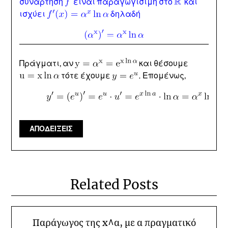
συνάρτηση
είναι παραγωγίσιμη στο
και
ισχύει
δηλαδή
Πράγματι, αν
και θέσουμε
τότε έχουμε
Επομένως,
ΑΠΟΔΕΙΞΕΙΣ
Related Posts
Παράγωγος της x^α, με α πραγματικό