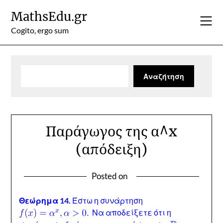
Skip
MathsEdu.gr
to
content
Cogito, ergo sum
Αναζήτηση
Αναζήτηση
Παράγωγος της α^x
(απόδειξη)
Posted on
Θεώρημα 14.
Έστω η συνάρτηση
Να αποδείξετε ότι η