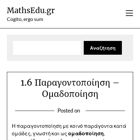
Skip
MathsEdu.gr
to
content
Cogito, ergo sum
Αναζήτηση
Αναζήτηση
1.6 Παραγοντοποίηση –
Ομαδοποίηση
Posted on
Η παραγοντοποίηση με κοινό παράγοντα κατά
ομάδες, γνωστή και ως
ομαδοποίηση
,