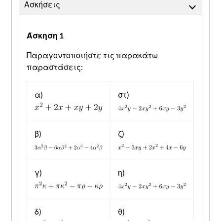
Ασκήσεις
Άσκηση 1
Παραγοντοποιήστε τις παρακάτω
παραστάσεις:
α)
στ)
β)
ζ)
γ)
η)
δ)
θ)