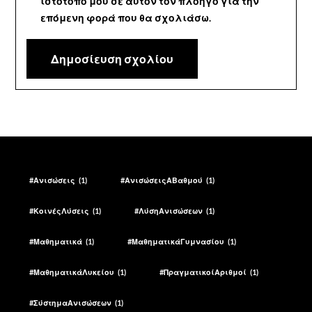
ιστότοπο μου σε αυτόν τον πλοηγό για την
επόμενη φορά που θα σχολιάσω.
#Ανισώσεις
(1)
#ΑνισώσειςΑΒαθμού
(1)
#ΚοινέςΛύσεις
(1)
#ΛύσηΑνισώσεων
(1)
#Μαθηματικά
(1)
#ΜαθηματικάΓυμνασίου
(1)
#ΜαθηματικάΛυκείου
(1)
#ΠραγματικοίΑριθμοί
(1)
#ΣύστημαΑνισώσεων
(1)