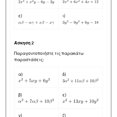
ε)
ι)
Άσκηση 2
Παραγοντοποιήστε τις παρακάτω
παραστάσεις:
α)
δ)
β)
ε)
γ)
ζ)