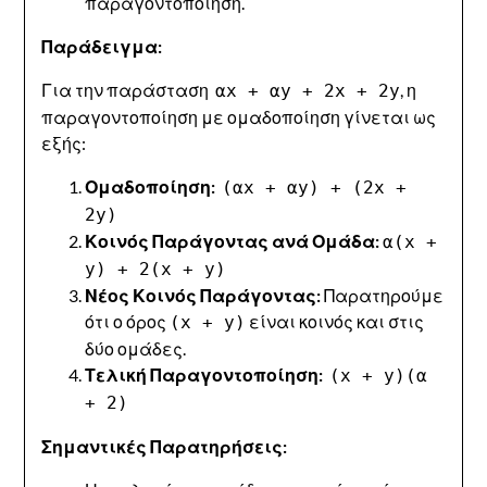
παραγοντοποίηση.
Παράδειγμα:
Για την παράσταση
, η
αx + αy + 2x + 2y
παραγοντοποίηση με ομαδοποίηση γίνεται ως
εξής:
Ομαδοποίηση:
(αx + αy) + (2x +
2y)
Κοινός Παράγοντας ανά Ομάδα:
α(x +
y) + 2(x + y)
Νέος Κοινός Παράγοντας:
Παρατηρούμε
ότι ο όρος
είναι κοινός και στις
(x + y)
δύο ομάδες.
Τελική Παραγοντοποίηση:
(x + y)(α
+ 2)
Σημαντικές Παρατηρήσεις: