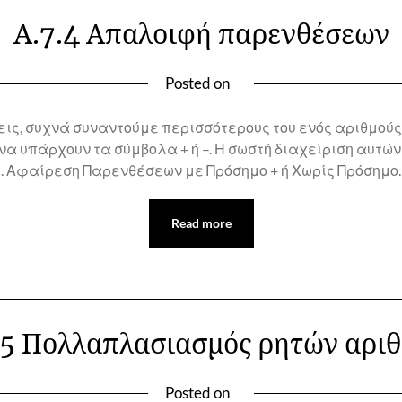
Α.7.4 Απαλοιφή παρενθέσεων
Posted on
ις, συχνά συναντούμε περισσότερους του ενός αριθμούς
να υπάρχουν τα σύμβολα + ή –. Η σωστή διαχείριση αυτώ
. Αφαίρεση Παρενθέσεων με Πρόσημο + ή Χωρίς Πρόσημο
Read more
.5 Πολλαπλασιασμός ρητών αρι
Posted on