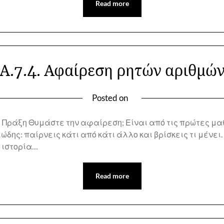
Read more
Α.7.4. Αφαίρεση ρητών αριθμώ
Posted on
Πράξη Θυμάστε την αφαίρεση; Είναι από τις πρώτες μα
δης: παίρνεις κάτι από κάτι άλλο και βρίσκεις τι μένει. 
η ιστορία…
Read more