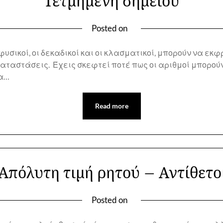
Τετμημένη σημείου
Posted on
φυσικοί, οι δεκαδικοί και οι κλασματικοί, μπορούν να εκ
αταστάσεις. Έχεις σκεφτεί ποτέ πως οι αριθμοί μπορούν
να…
Read more
 Απόλυτη τιμή ρητού – Αντίθετο
Posted on