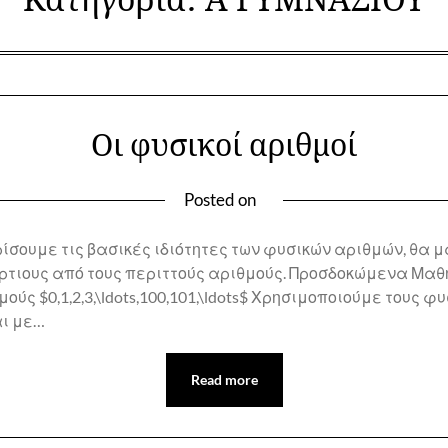
Κατηγορία:
Α ΓΥΜΝΑΣΙΟΥ
Οι φυσικοί αριθμοί
Posted on
ρίσουμε τις βασικές ιδιότητες των φυσικών αριθμών, θα 
 άρτιους από τους περιττούς αριθμούς. Προσδοκώμενα Μ
ύς $0,1,2,3,\ldots,100,101,\ldots$ Χρησιμοποιούμε τους 
αι με…
Read more