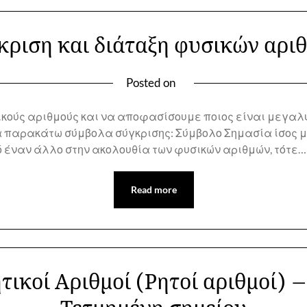
κριση και διάταξη φυσικών αρι
Posted on
κούς αριθμούς και να αποφασίσουμε ποιος είναι μεγαλύτ
α παρακάτω σύμβολα σύγκρισης: Σύμβολο Σημασία ίσος μ
ό έναν άλλο στην ακολουθία των φυσικών αριθμών, τότε…
Read more
ητικοί Αριθμοί (Ρητοί αριθμοί)