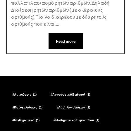
πολλαπλασιασμό ρητών αριθμών. Δηλαδή
Διαίρεση ρητών αριθμών (με ακέραιους
αριθμούς) Για να διαιρέσουμε δύο ρητούς
αριθμούς που είναι…
Read more
#Ανισώσεις
(1)
#ΑνισώσειςΑΒαθμού
(1)
#ΚοινέςΛύσεις
(1)
#ΛύσηΑνισώσεων
(1)
#Μαθηματικά
(1)
#ΜαθηματικάΓυμνασίου
(1)