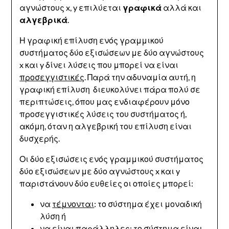
αγνώστους x, y επιλύεται
γραφικά
αλλά και
αλγεβρικά
.
Η γραφική επίλυση ενός γραμμικού
συστήματος δύο εξισώσεων με δύο αγνώστους
x και y δίνει λύσεις που μπορεί να είναι
προσεγγιστικές
. Παρά την αδυναμία αυτή, η
γραφική επίλυση διευκολύνει πάρα πολύ σε
περιπτώσεις, όπου μας ενδιαφέρουν μόνο
προσεγγιστικές λύσεις του συστήματος ή,
ακόμη, όταν η αλγεβρική του επίλυση είναι
δυσχερής.
Οι δύο εξισώσεις ενός γραμμικού συστήματος
δύο εξισώσεων με δύο αγνώστους x και y
παριστάνουν δύο ευθείες οι οποίες μπορεί:
να
τέμνονται
: το σύστημα έχει μοναδική
λύση ή
να είναι
παράλληλες
: το σύστημα είναι