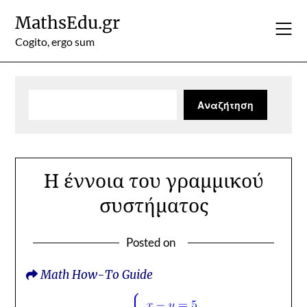
Skip
MathsEdu.gr
to
content
Cogito, ergo sum
Αναζήτηση
Αναζήτηση
Η έννοια του γραμμικού
συστήματος
Posted on
Math How-To Guide