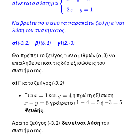
Δίνεται ο σύστημα
Να βρείτε ποιο από τα παρακάτω ζεύγη είναι
λύση του συστήματος:
α)
(-3, 2)
β)
(6, 1)
γ)
(2, -3)
Θα πρέπει το ζεύγος των αριθμών (α, β) να
επαληθεύει
και
τις δύο εξισώσεις του
συστήματος.
α)
Για το ζεύγος
(-3, 2)
Για
και
η πρώτη εξίσωση
γράφεται
ή
Ψευδής.
Άρα το ζεύγος (-3, 2)
δεν είναι λύση
του
συστήματος.