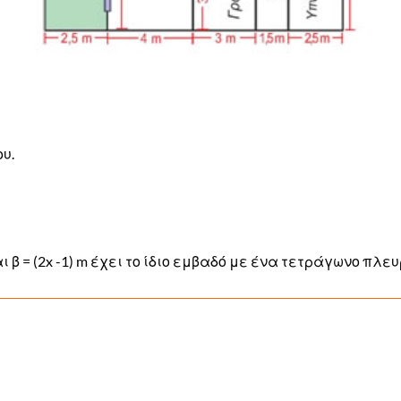
υ.
 β = (2x -1) m έχει το ίδιο εμβαδό με ένα τετράγωνο πλευ