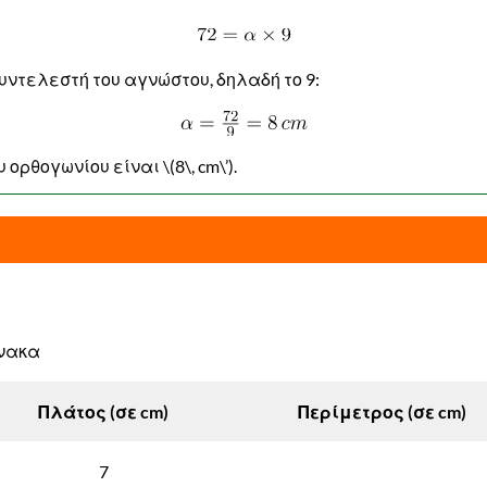
υντελεστή του αγνώστου, δηλαδή το 9:
ορθογωνίου είναι \(8\, cm\’).
νακα
Πλάτος (σε cm)
Περίμετρος (σε cm)
7