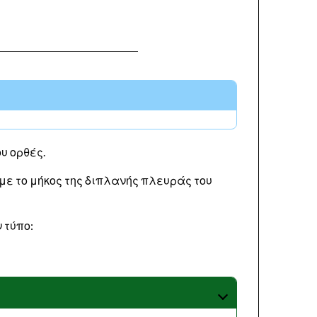
υ ορθές.
 με το μήκος της διπλανής πλευράς του
 τύπο: