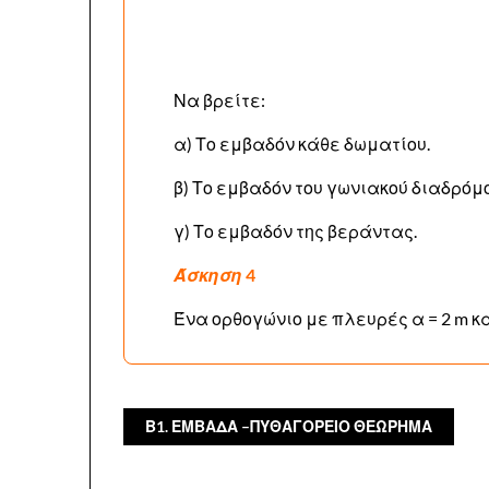
Να βρείτε:
α) Το εμβαδόν κάθε δωματίου.
β) Το εμβαδόν του γωνιακού διαδρόμο
γ) Το εμβαδόν της βεράντας.
Άσκηση
4
Ένα ορθογώνιο με πλευρές α = 2 m και
Β1. ΕΜΒΑΔΑ –ΠΥΘΑΓΟΡΕΙΟ ΘΕΩΡΗΜΑ