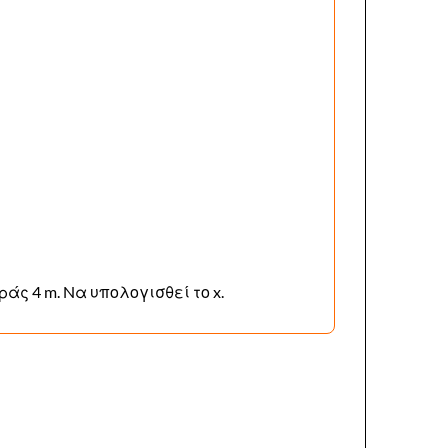
ράς 4 m. Nα υπολογισθεί το x.