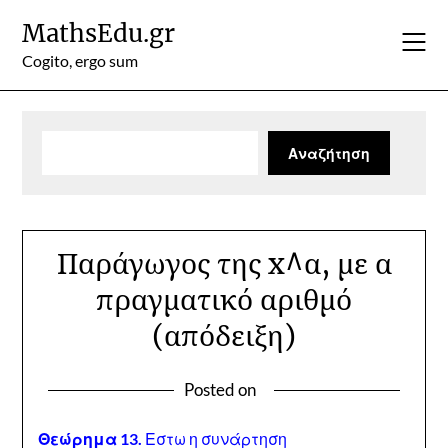
Skip
MathsEdu.gr
to
content
Cogito, ergo sum
Αναζήτηση
Αναζήτηση
Παράγωγος της x^α, με α
πραγματικό αριθμό
(απόδειξη)
Posted on
Θεώρημα 13.
Εστω η συνάρτηση