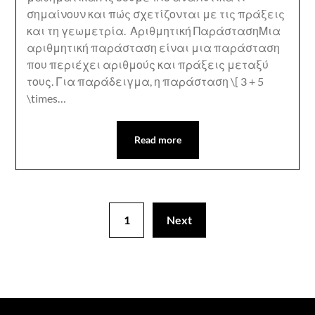
σημαίνουν και πώς σχετίζονται με τις πράξεις
και τη γεωμετρία. Αριθμητική ΠαράστασηΜια
αριθμητική παράσταση είναι μια παράσταση
που περιέχει αριθμούς και πράξεις μεταξύ
τους. Για παράδειγμα, η παράσταση \[ 3 + 5
\times…
Read more
1
Next