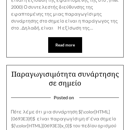
2000) Ο συντελεστής διεύθυνσης της
εφαπτομένης της μιας παραγωγίσιμης
συνάρτησης στο σημείο είναι η παράγωγος της
στο . Δηλαδή, είναι Η εξίσωση της…
Read more
Παραγωγισιμότητα συνάρτησης
σε σημείο
Posted on
Πότε λέμε ότι μια συνάρτηση ${\color[HTML]
{0693E3}f}$ είναι παραγωγίσιμη σ’ ένα σημείο
${\color[HTML]{0693E3}x_0}$ του πεδίου ορισμού