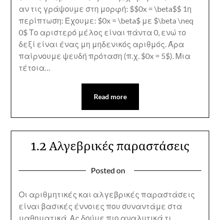
αν τις γράψουμε στη μορφή: $$0x = \beta$$ 1η
περίπτωση: Έχουμε: $0x = \beta$ με $\beta \neq
0$ Το αριστερό μέλος είναι πάντα 0, ενώ το
δεξί είναι ένας μη μηδενικός αριθμός. Άρα
παίρνουμε ψευδή πρόταση (π.χ. $0x = 5$). Μια
τέτοια…
Read more
1.2 Αλγεβρικές παραστάσεις
Posted on
Οι αριθμητικές και αλγεβρικές παραστάσεις
είναι βασικές έννοιες που συναντάμε στα
μαθηματικά. Ας δούμε πιο αναλυτικά τι