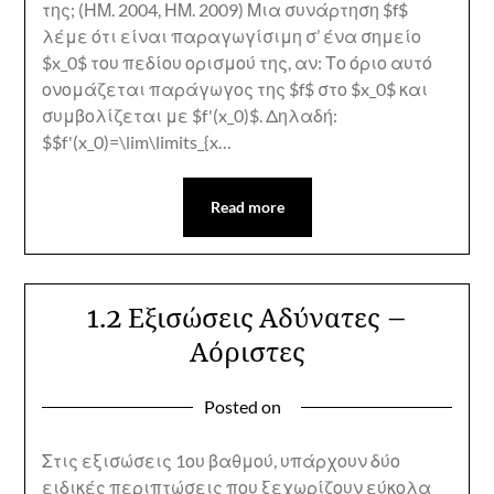
της; (ΗΜ. 2004, ΗΜ. 2009) Μια συνάρτηση $f$
λέμε ότι είναι παραγωγίσιμη σ’ ένα σημείο
$x_0$ του πεδίου ορισμού της, αν: Το όριο αυτό
ονομάζεται παράγωγος της $f$ στο $x_0$ και
συμβολίζεται με $f'(x_0)$. Δηλαδή:
$$f'(x_0)=\lim\limits_{x…
Read more
1.2 Εξισώσεις Αδύνατες –
Αόριστες
Posted on
Στις εξισώσεις 1ου βαθμού, υπάρχουν δύο
ειδικές περιπτώσεις που ξεχωρίζουν εύκολα