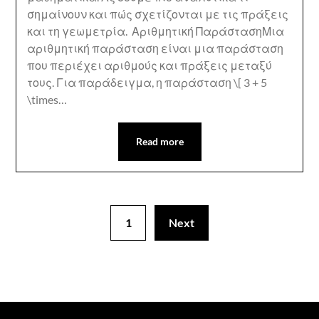
σημαίνουν και πώς σχετίζονται με τις πράξεις
και τη γεωμετρία. Αριθμητική ΠαράστασηΜια
αριθμητική παράσταση είναι μια παράσταση
που περιέχει αριθμούς και πράξεις μεταξύ
τους. Για παράδειγμα, η παράσταση \[ 3 + 5
\times…
Read more
1
Next