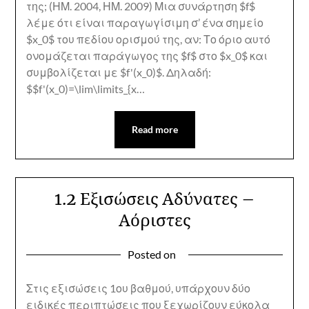
της; (ΗΜ. 2004, ΗΜ. 2009) Μια συνάρτηση $f$
λέμε ότι είναι παραγωγίσιμη σ’ ένα σημείο
$x_0$ του πεδίου ορισμού της, αν: Το όριο αυτό
ονομάζεται παράγωγος της $f$ στο $x_0$ και
συμβολίζεται με $f'(x_0)$. Δηλαδή:
$$f'(x_0)=\lim\limits_{x…
Read more
1.2 Εξισώσεις Αδύνατες –
Αόριστες
Posted on
Στις εξισώσεις 1ου βαθμού, υπάρχουν δύο
ειδικές περιπτώσεις που ξεχωρίζουν εύκολα