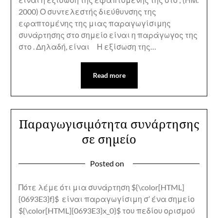
2000) Ο συντελεστής διεύθυνσης της
εφαπτομένης της μιας παραγωγίσιμης
συνάρτησης στο σημείο είναι η παράγωγος της
στο . Δηλαδή, είναι Η εξίσωση της…
Read more
Παραγωγισιμότητα συνάρτησης
σε σημείο
Posted on
Πότε λέμε ότι μια συνάρτηση ${\color[HTML]
{0693E3}f}$ είναι παραγωγίσιμη σ’ ένα σημείο
${\color[HTML]{0693E3}x_0}$ του πεδίου ορισμού