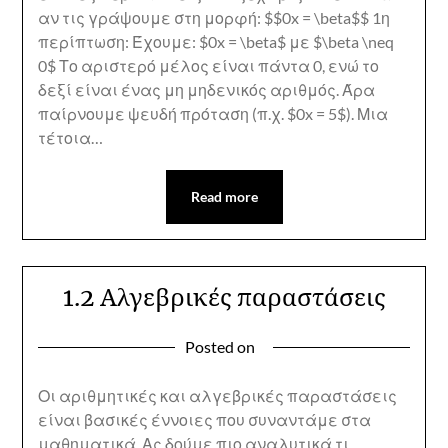
αν τις γράψουμε στη μορφή: $$0x = \beta$$ 1η
περίπτωση: Έχουμε: $0x = \beta$ με $\beta \neq
0$ Το αριστερό μέλος είναι πάντα 0, ενώ το
δεξί είναι ένας μη μηδενικός αριθμός. Άρα
παίρνουμε ψευδή πρόταση (π.χ. $0x = 5$). Μια
τέτοια…
Read more
1.2 Αλγεβρικές παραστάσεις
Posted on
Οι αριθμητικές και αλγεβρικές παραστάσεις
είναι βασικές έννοιες που συναντάμε στα
μαθηματικά. Ας δούμε πιο αναλυτικά τι