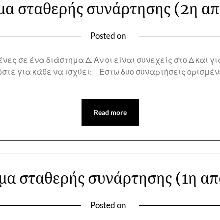
α σταθερής συνάρτησης (2η απ
Posted on
ς σε ένα διάστημα Δ. Αν οι είναι συνεχείς στο Δ και για
στε για κάθε να ισχύει: Έστω δυο συναρτήσεις ορισμένες
Read more
α σταθερής συνάρτησης (1η απ
Posted on