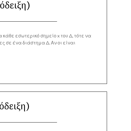
όδειξη)
 κάθε εσωτερικό σημείο x του Δ, τότε να
 σε ένα διάστημα Δ. Αν οι είναι
όδειξη)