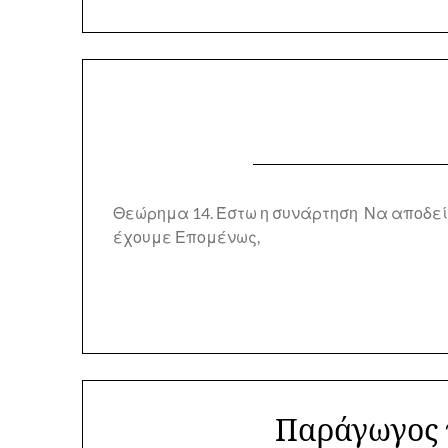
Θεώρημα 14. Έστω η συνάρτηση Να αποδείξ
έχουμε Επομένως,
Παράγωγος τ