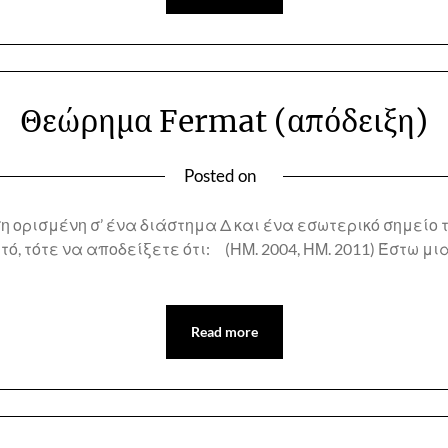
Θεώρημα Fermat (απόδειξη)
Posted on
η ορισμένη σ’ ένα διάστημα Δ και ένα εσωτερικό σημείο 
τό, τότε να αποδείξετε ότι: (ΗΜ. 2004, ΗΜ. 2011) Έστω μ
Read more