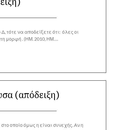
ειξη)
Δ, τότε να αποδείξετε ότι: όλες οι
η μορφή . (ΗΜ. 2010, ΗΜ….
σα (απόδειξη)
το οποίο όμως η είναι συνεχής. Aν η