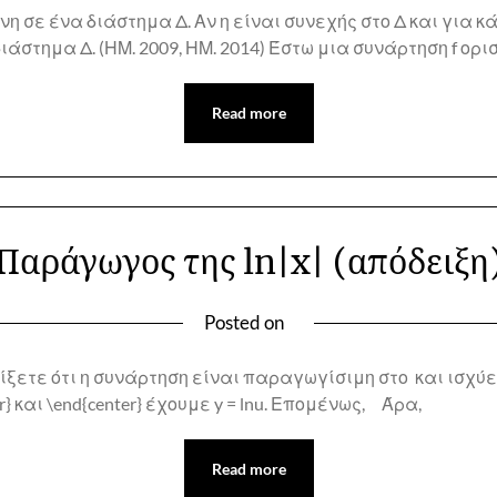
 σε ένα διάστημα Δ. Αν η είναι συνεχής στο Δ και για κά
διάστημα Δ. (ΗΜ. 2009, ΗΜ. 2014) Έστω μια συνάρτηση f ορ
Read more
Παράγωγος της ln|x| (απόδειξη
Posted on
ίξετε ότι η συνάρτηση είναι παραγωγίσιμη στο και ισχύ
er} και \end{center} έχουμε y = lnu. Επομένως, Άρα,
Read more