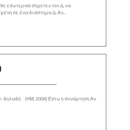
θε εσωτερικό σημείο x του Δ, να
ισμένη σε ένα διάστημα Δ. Αν…
)
ει δηλαδή (ΗΜ. 2008) Έστω η συνάρτηση Αν