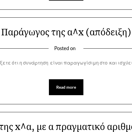
Παράγωγος της α^x (απόδειξη)
Posted on
ετε ότι η συνάρτηση είναι παραγωγίσιμη στο και ισχύε
Read more
ης x^α, με α πραγματικό αριθμ