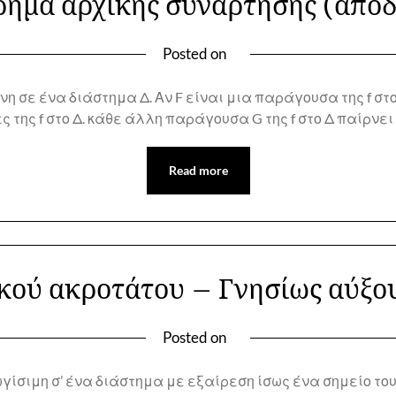
ημα αρχικής συνάρτησης (απόδ
Posted on
 σε ένα διάστημα Δ. Αν F είναι μια παράγουσα της f στο 
ης f στο Δ. κάθε άλλη παράγουσα G της f στο Δ παίρνει τ
Read more
κού ακροτάτου – Γνησίως αύξου
Posted on
ιμη σ’ ένα διάστημα με εξαίρεση ίσως ένα σημείο του σ