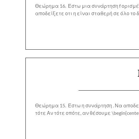
Θεώρημα 16. Έστω μια συνάρτηση f ορισμένη
αποδείξετε οτι η είναι σταθερή σε όλο το 
Θεώρημα 15. Έστω η συνάρτηση . Να αποδε
τότε Αν τότε οπότε, αν θέσουμε \begin{cent