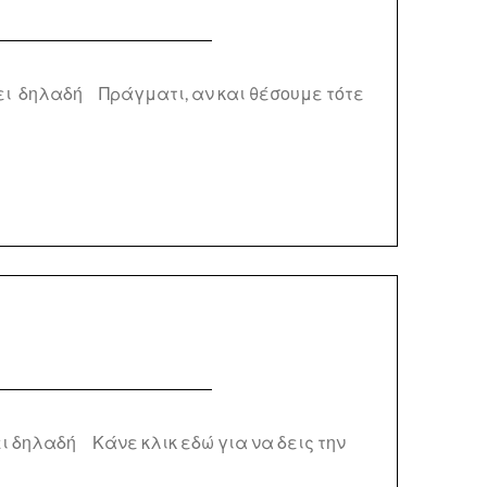
ύει δηλαδή Πράγματι, αν και θέσουμε τότε
ι δηλαδή Κάνε κλικ εδώ για να δεις την