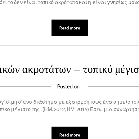
τι το δεν είναι τοπικό ακρότατο και η είναι γνησίως μονό
Read more
κών ακροτάτων – τοπικό μέγισ
Posted on
σιμη σ’ ένα διάστημα με εξαίρεση ίσως ένα σημείο του σ
οπικό μέγιστο της . (ΗΜ. 2012, ΗΜ, 2019) Έστω μια συνάρτ
Read more